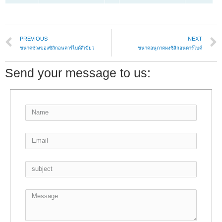
PREVIOUS
NEXT
ขนาดช่วงของซิลิกอนคาร์ไบด์สีเขียว
ขนาดอนุภาคผงซิลิกอนคาร์ไบด์
Send your message to us: