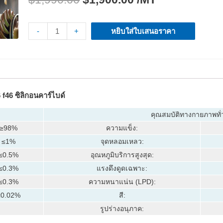
-
+
หยิบใส่ใบเสนอราคา
 f46 ซิลิกอนคาร์ไบด์
คุณสมบัติทางกายภาพทั่
≥98%
ความแข็ง:
≤1%
จุดหลอมเหลว:
≤0.5%
อุณหภูมิบริการสูงสุด:
≤0.3%
แรงดึงดูดเฉพาะ:
≤0.3%
ความหนาแน่น (LPD):
≤0.02%
สี:
รูปร่างอนุภาค: