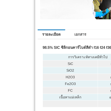
รายละเอียด
เอกสาร
98.5% SIC ซิลิกอนคาร์ไบด์สีดำ f16 f24 f36
การวิเคราะห์ทางเคมีทั่วไป
SiC
SiO2
H2O3
Fe2O3
FC
เนื้อหาแม่เหล็ก