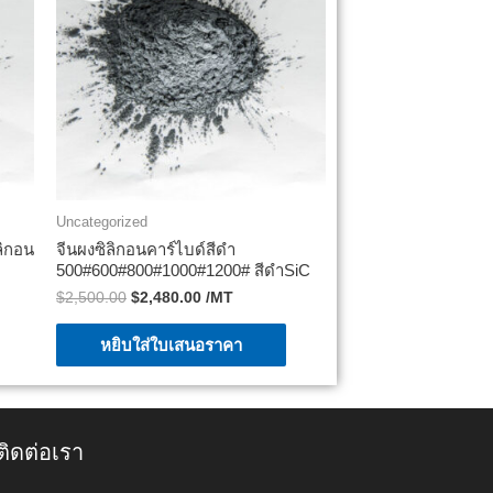
Uncategorized
ลิกอน
จีนผงซิลิกอนคาร์ไบด์สีดำ
500#600#800#1000#1200# สีดำSiC
$
2,500.00
$
2,480.00
/MT
หยิบใส่ใบเสนอราคา
ติดต่อเรา